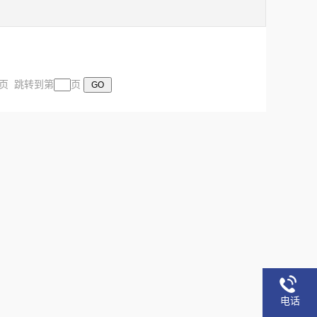
末页 跳转到第
页
电话